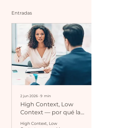
Entradas
2 jun 2026
∙
9
min
High Context, Low
Context — por qué la
pronunciación en
High Context, Low