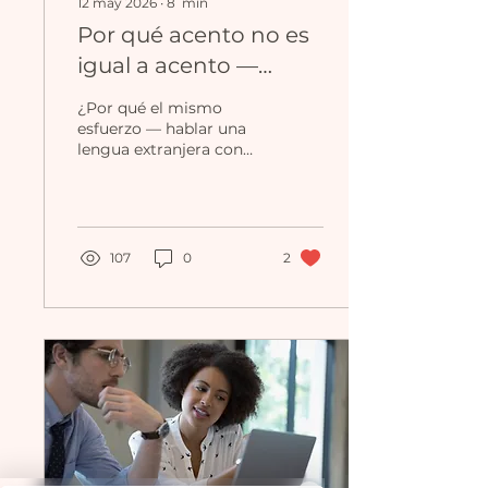
12 may 2026
∙
8
min
Por qué acento no es
igual a acento —
Cuatro niveles de
¿Por qué el mismo
explicación para una
esfuerzo — hablar una
lengua extranjera con
asimetría que muchos
acento — recibe
experimentan
respuestas tan
distintas? Nicole Molina
analiza cuatro niveles de
explicación: desde la
107
0
2
evaluación lingüística
hasta la política de
integración alemana.