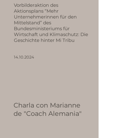
Vorbilderaktion des
Aktionsplans “Mehr
Unternehmerinnen für den
Mittelstand” des
Bundesministeriums für
Wirtschaft und Klimaschutz: Die
Geschichte hinter Mi Tribu
14.10.2024
Charla con Marianne
de "Coach Alemania"