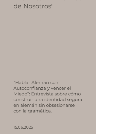
de Nosotros"
"Hablar Alemán con
Autoconfianza y vencer el
Miedo“: Entrevista sobre cómo
construir una identidad segura
en alemán sin obsesionarse
con la gramática.
15.06.2025