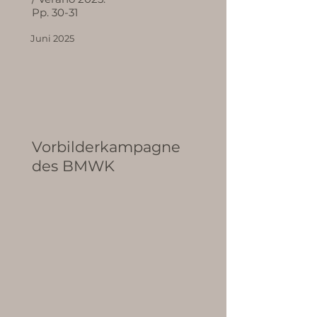
​Pp. 30-31​
Juni 2025
Vorbilderkampagne
des BMWK