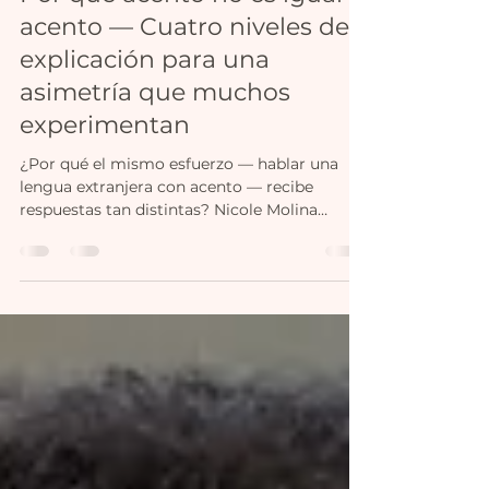
Nicole Molina
13 may
8 min de lectura
Por qué acento no es igual a
acento — Cuatro niveles de
explicación para una
asimetría que muchos
experimentan
¿Por qué el mismo esfuerzo — hablar una
lengua extranjera con acento — recibe
respuestas tan distintas? Nicole Molina
analiza cuatro niveles de explicación: desde la
evaluación lingüística hasta la política de
integración alemana.